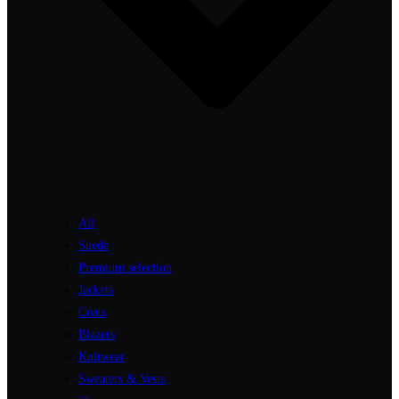
All
Suede
Premium selection
Jackets
Coats
Blazers
Knitwear
Sweaters & Vests