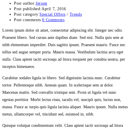
Post author:
Jeroen
Post published:
April 7, 2016
Post category:
Special Offers
/
Trends
Post comments:
0 Comments
Lorem ipsum dolor sit amet, consectetur adipiscing elit. Integer nec odio.
Praesent libero. Sed cursus ante dapibus diam. Sed nisi. Nulla quis sem at
nibh elementum imperdiet. Duis sagittis ipsum. Praesent mauris. Fusce nec
tellus sed augue semper porta. Mauris massa. Vestibulum lacinia arcu eget
nulla. Class aptent taciti sociosqu ad litora torquent per conubia nostra, per
inceptos himenaeos.
Curabitur sodales ligula in libero. Sed dignissim lacinia nunc. Curabitur
tortor. Pellentesque nibh. Aenean quam. In scelerisque sem at dolor.
Maecenas mattis. Sed convallis tristique sem. Proin ut ligula vel nunc
egestas porttitor. Morbi lectus risus, iaculis vel, suscipit quis, luctus non,
massa. Fusce ac turpis quis ligula lacinia aliquet. Mauris ipsum. Nulla metus
metus, ullamcorper vel, tincidunt sed, euismod in, nibh.
Quisque volutpat condimentum velit. Class aptent taciti sociosqu ad litora