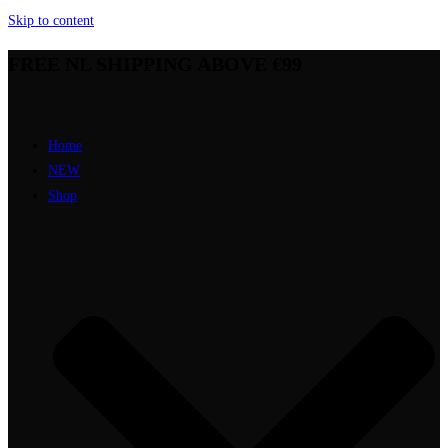
Skip to content
FREE NL SHIPPING ABOVE €99
Home
NEW
Shop