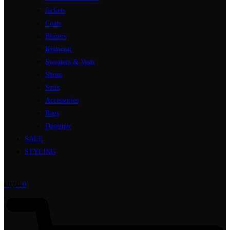
Jackets
Coats
Blazers
Knitwear
Sweaters & Vests
Shoes
Suits
Accessories
Bags
Designer
SALE
STYLING
€
0,00
0