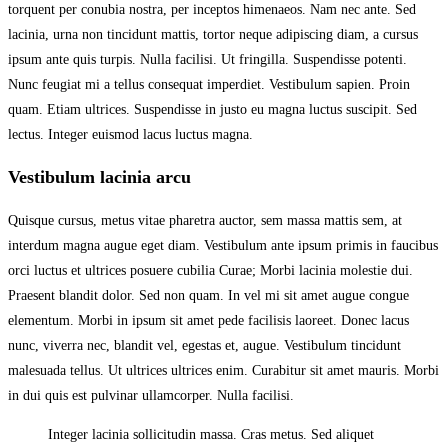
torquent per conubia nostra, per inceptos himenaeos. Nam nec ante. Sed
lacinia, urna non tincidunt mattis, tortor neque adipiscing diam, a cursus
ipsum ante quis turpis. Nulla facilisi. Ut fringilla. Suspendisse potenti.
Nunc feugiat mi a tellus consequat imperdiet. Vestibulum sapien. Proin
quam. Etiam ultrices. Suspendisse in justo eu magna luctus suscipit. Sed
lectus. Integer euismod lacus luctus magna.
Vestibulum lacinia arcu
Quisque cursus, metus vitae pharetra auctor, sem massa mattis sem, at
interdum magna augue eget diam. Vestibulum ante ipsum primis in faucibus
orci luctus et ultrices posuere cubilia Curae; Morbi lacinia molestie dui.
Praesent blandit dolor. Sed non quam. In vel mi sit amet augue congue
elementum. Morbi in ipsum sit amet pede facilisis laoreet. Donec lacus
nunc, viverra nec, blandit vel, egestas et, augue. Vestibulum tincidunt
malesuada tellus. Ut ultrices ultrices enim. Curabitur sit amet mauris. Morbi
in dui quis est pulvinar ullamcorper. Nulla facilisi.
Integer lacinia sollicitudin massa. Cras metus. Sed aliquet